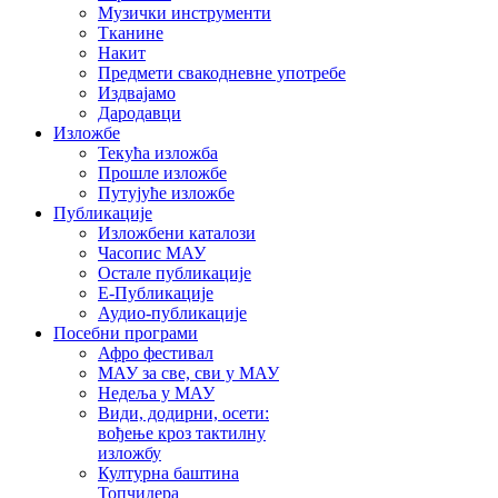
Музички инструменти
Тканине
Накит
Предмети свакодневне употребе
Издвајамо
Дародавци
Изложбе
Текућа изложба
Прошле изложбе
Путујуће изложбе
Публикације
Изложбени каталози
Часопис МАУ
Остале публикације
Е-Публикације
Аудио-публикације
Посебни програми
Афро фестивал
МАУ за све, сви у МАУ
Недеља у МАУ
Види, додирни, осети:
вођење кроз тактилну
изложбу
Културна баштина
Топчидера