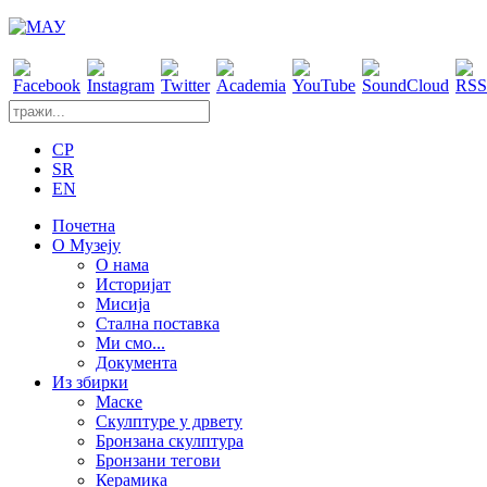
CP
SR
EN
Почетна
О Музеју
О нама
Историјат
Мисија
Стална поставка
Ми смо...
Документа
Из збирки
Маске
Скулптуре у дрвету
Бронзана скулптура
Бронзани тегови
Керамика