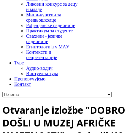
Ликовни конкурс за децу
и младе
Мини-курсеви за
средњошколце
Рођенданске радионице
Практикум за студенте
Свахили - језичке
радионице
Египтологија у МАУ
Контексти и
репрезентације
Туре
Аудио-водич
Виртуелна тура
Препоручујемо
Контакт
Otvaranje izložbe "DOBRO
DOŠLI U MUZEJ AFRIČKE